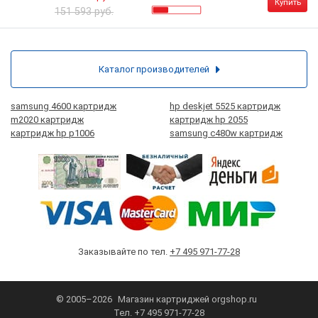
Купить
151 593 руб.
Каталог производителей
samsung 4600 картридж
hp deskjet 5525 картридж
m2020 картридж
картридж hp 2055
картридж hp p1006
samsung c480w картридж
Заказывайте по тел.
+7 495 971-77-28
© 2005–2026
Магазин картриджей
orgshop.ru
Тел.
+7 495 971-77-28