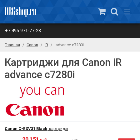
+7 495 971-77-28
Главная
Canon
iR
advance c7280i
Картриджи для Canon iR
advance c7280i
Canon C-EXV31 Black
, картридж
20 151
нет
руб.