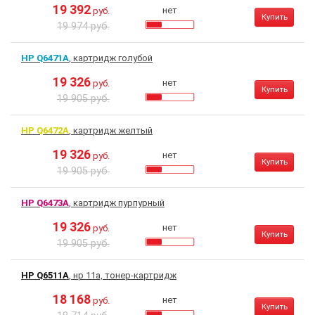
19 392
нет
руб.
Купить
19 974 руб.
HP Q6471A
, картридж голубой
19 326
нет
руб.
Купить
19 905 руб.
HP Q6472A
, картридж желтый
19 326
нет
руб.
Купить
19 905 руб.
HP Q6473A
, картридж пурпурный
19 326
нет
руб.
Купить
19 905 руб.
HP Q6511A
, нр 11a, тонер-картридж
18 168
нет
руб.
Купить