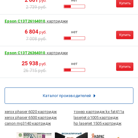
2 661
нет
руб.
Купить
2 739 руб.
Epson C13T26164010
, картриджи
6 804
нет
руб.
Купить
7 008 руб.
Epson C13T26364010
, картриджи
25 938
нет
руб.
Купить
26 715 руб.
Каталог производителей
xerox phaser 6020 картридж
тонер картридж kx fat411a
xerox phaser 6500 картридж
laserjet p1005 картридж
canon mg3140 картридж
hp laserjet 1505 картридж