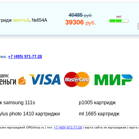
40485
руб.
нет
тридж
желтый
, №654A
39306
руб.
тел.
+7 (495) 971-77-28
ж samsung 111s
p1005 картридж
ylus photo 1410 картриджи
ml 1665 картридж
азин картриджей ORGshop.ru
| тел.
+7 (495) 971-77-28
|
карта сайта по картриджам
|
карта 