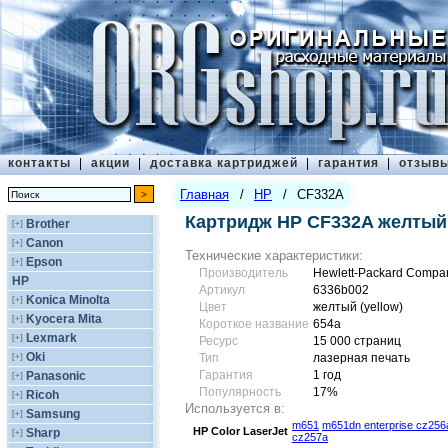
контакты
|
акции
|
доставка картриджей
|
гарантия
|
отзыв
Главная
/
HP
/
CF332A
Картридж HP CF332A желтый
Brother
[+]
Canon
[+]
Технические характеристики:
Epson
[+]
Производитель
Hewlett-Packard Compa
HP
Артикул
6336b002
Konica Minolta
[+]
Цвет
желтый (yellow)
Kyocera Mita
[+]
Короткое название
654a
Lexmark
[+]
Ресурс
15 000 страниц
Oki
[+]
Тип
лазерная печать
Гарантия
1 год
Panasonic
[+]
Популярность
17%
Ricoh
[+]
Используется в:
Samsung
[+]
m651
m651dn enterprise cz256
HP
Color LaserJet
Sharp
[+]
cz257a