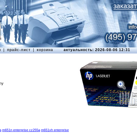
ы
|
прайс-лист
|
корзина
актуальность: 2026-08-06 12:31
ny
a
m651n enterprise cz255a
m651xh enterprise