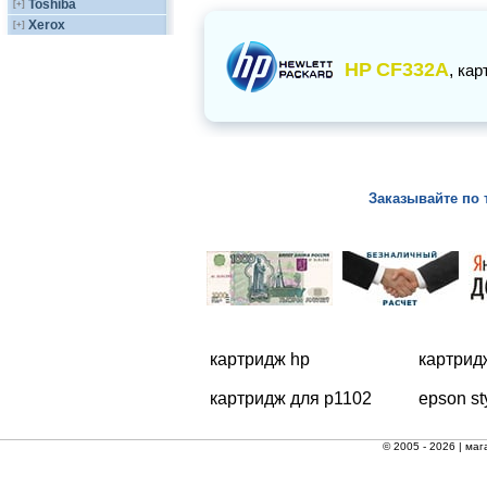
Toshiba
[+]
Xerox
[+]
HP
CF332A
,
кар
Заказывайте по 
картридж hp
картрид
картридж для p1102
epson st
© 2005 - 2026 |
маг