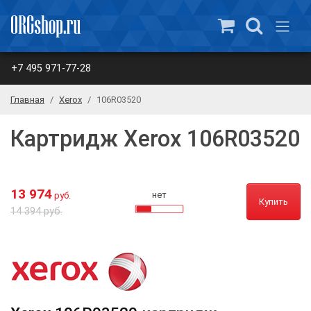
+7 495 971-77-28
Главная
Xerox
106R03520
Картридж Xerox 106R03520
13 974
нет
руб.
Купить
14 394 руб.