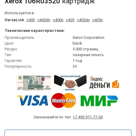
Xerox
106R03520
картридж
Используется в:
VersaLink
c400
c400dn
c400n
c405
c405dn
c405n
Технические характеристики:
Производитель
Xerox Corporation
Цвет
black
Ресурс
5 000 страниц
Тип
лазерная печать
Гарантия
1 год
Популярность
33
Заказывайте по тел.
+7 495 971-77-28