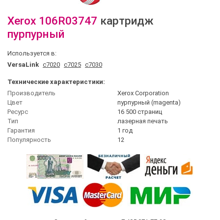
Xerox
106R03747
картридж
пурпурный
Используется в:
VersaLink
c7020
c7025
c7030
Технические характеристики:
Производитель
Xerox Corporation
Цвет
пурпурный (magenta)
Ресурс
16 500 страниц
Тип
лазерная печать
Гарантия
1 год
Популярность
12