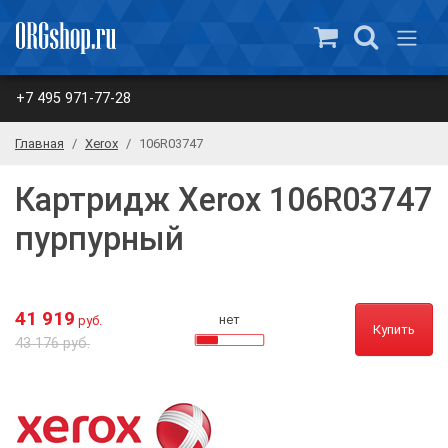
+7 495 971-77-28
Главная
Xerox
106R03747
Картридж Xerox 106R03747
пурпурный
41 919
нет
руб.
Купить
43 176 руб.