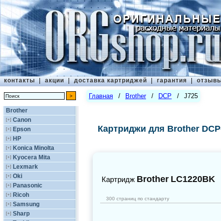
контакты
|
акции
|
доставка картриджей
|
гарантия
|
отзыв
Главная
/
Brother
/
DCP
/
J725
Brother
Canon
[+]
Картриджи для Brother DCP
Epson
[+]
HP
[+]
Konica Minolta
[+]
Kyocera Mita
[+]
Lexmark
[+]
Oki
[+]
Brother
LC1220BK
Картридж
Panasonic
[+]
Ricoh
[+]
300 страниц по стандарту
Samsung
[+]
Sharp
[+]