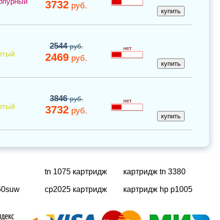
рпурный
3732
руб.
2544
руб.
нет
лтый
2469
руб.
3846
руб.
нет
лтый
3732
руб.
tn 1075 картридж
картридж tn 3380
150suw
cp2025 картридж
картридж hp p1005