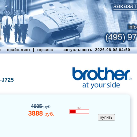
ы
|
прайс-лист
|
корзина
актуальность: 2026-08-08 04:50
-J725
4005
руб.
нет
3888
руб.