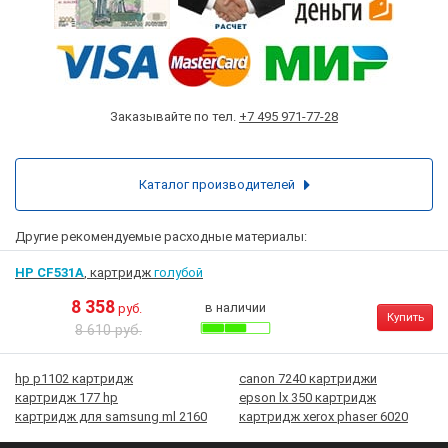
Заказывайте по тел.
+7 495 971-77-28
Каталог производителей
Другие рекомендуемые расходные материалы:
HP CF531A
, картридж
голубой
8 358
в наличии
руб.
Купить
8 610 руб.
hp p1102 картридж
canon 7240 картриджи
картридж 177 hp
epson lx 350 картридж
картридж для samsung ml 2160
картридж xerox phaser 6020