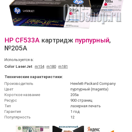
HP
CF533A
картридж
пурпурный
,
№205A
Используется в:
Color LaserJet
m154
m180
m181
Технические характеристики:
Производитель
Hewlett-Packard Company
Цвет
пурпурный (magenta)
Короткое название
205a
Ресурс
900 страниц
Тип
лазерная печать
Гарантия
1 год
Популярность
12