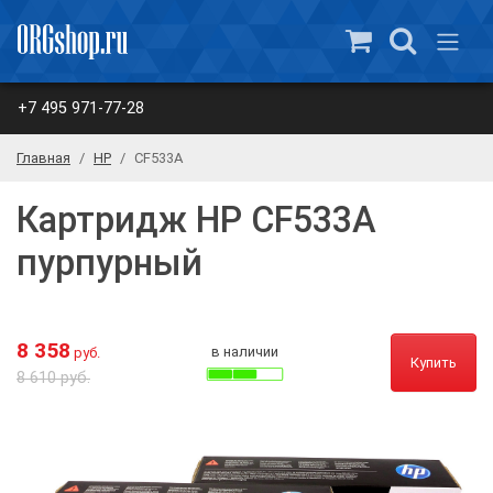
+7 495 971-77-28
Главная
HP
CF533A
Картридж HP CF533A
пурпурный
8 358
в наличии
руб.
Купить
8 610 руб.