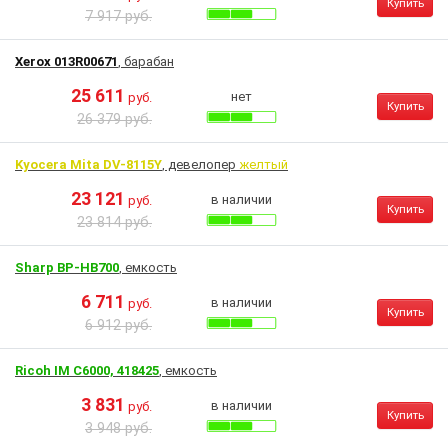
Купить
7 917 руб.
Xerox 013R00671
, барабан
25 611
нет
руб.
Купить
26 379 руб.
Kyocera Mita DV-8115Y
, девелопер
желтый
23 121
в наличии
руб.
Купить
23 814 руб.
Sharp BP-HB700
, емкость
6 711
в наличии
руб.
Купить
6 912 руб.
Ricoh IM C6000, 418425
, емкость
3 831
в наличии
руб.
Купить
3 948 руб.