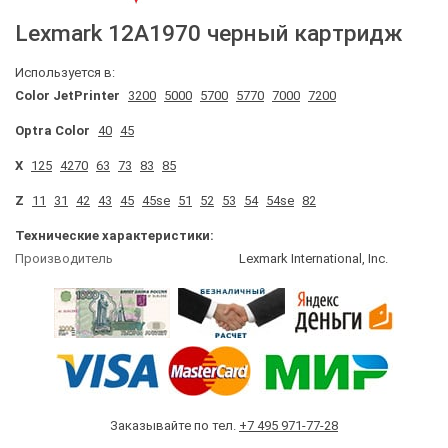
Lexmark
12A1970
черный картридж
Используется в:
Color JetPrinter
3200
5000
5700
5770
7000
7200
Optra Color
40
45
X
125
4270
63
73
83
85
Z
11
31
42
43
45
45se
51
52
53
54
54se
82
Технические характеристики:
Производитель
Lexmark International, Inc.
Заказывайте по тел.
+7 495 971-77-28