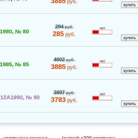
3885
руб.
294
руб.
нет
1980, № 80
285
руб.
4002
руб.
нет
1985, № 85
3885
руб.
3897
руб.
нет
12A1990, № 90
3783
руб.