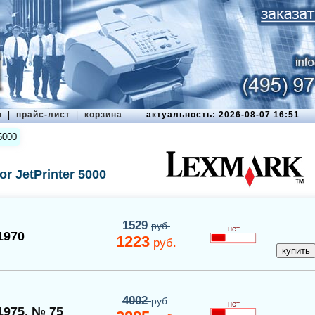
ы
|
прайс-лист
|
корзина
актуальность: 2026-08-07 16:51
5000
r JetPrinter 5000
1529
руб.
нет
1970
1223
руб.
4002
руб.
нет
1975, № 75