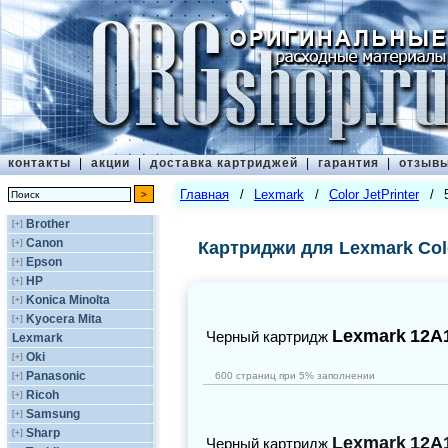
контакты
|
акции
|
доставка картриджей
|
гарантия
|
отзыв
Главная
/
Lexmark
/
Color JetPrinter
/
Brother
[+]
Canon
[+]
Картриджи для Lexmark Colo
Epson
[+]
HP
[+]
Konica Minolta
[+]
Kyocera Mita
[+]
Lexmark
12A
Черный картридж
Lexmark
Oki
[+]
Panasonic
[+]
600 страниц при 5% заполнении
Ricoh
[+]
Samsung
[+]
Sharp
[+]
Lexmark
12A
Черный картридж