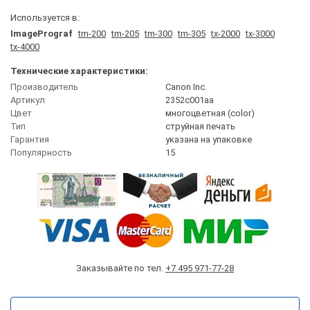
Используется в:
ImagePrograf
tm-200
tm-205
tm-300
tm-305
tx-2000
tx-3000
tx-4000
Технические характеристики:
Производитель
Canon Inc.
Артикул
2352c001aa
Цвет
многоцветная (сolor)
Тип
струйная печать
Гарантия
указана на упаковке
Популярность
15
Заказывайте по тел.
+7 495 971-77-28