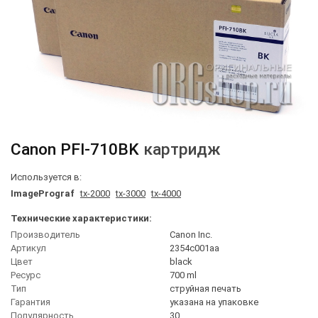
Canon
PFI-710BK
картридж
Используется в:
ImagePrograf
tx-2000
tx-3000
tx-4000
Технические характеристики:
Производитель
Canon Inc.
Артикул
2354c001aa
Цвет
black
Ресурс
700 ml
Тип
струйная печать
Гарантия
указана на упаковке
Популярность
30